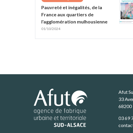
Pauvreté et inégalités, de la
France aux quartiers de
l'agglomération mulhousienne
01/10/2024
Afut S
33 Ave
68200
03 69 
contac