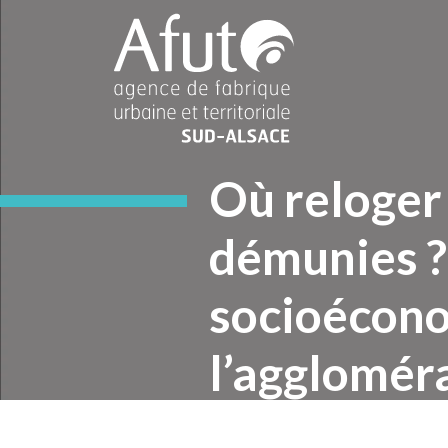
Où reloger 
démunies ? 
socioécono
l’agglomér