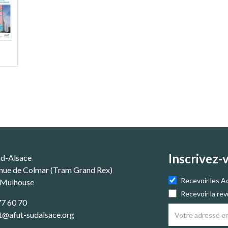
Inscrivez-
ud-Alsace
nue de Colmar (Tram Grand Rex)
Recevoir les A
 Mulhouse
Recevoir la re
77 60 70
t@afut-sudalsace.org