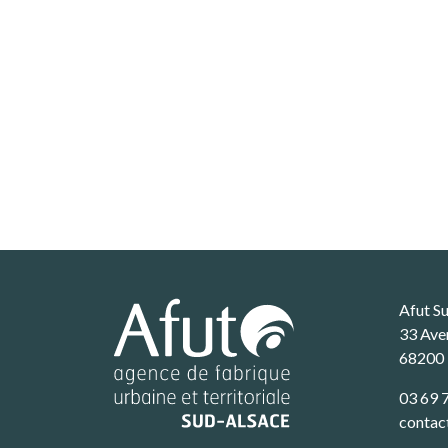
Afut S
33 Ave
68200
03 69 
contac