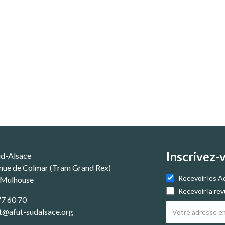
Inscrivez-
ud-Alsace
nue de Colmar (Tram Grand Rex)
Recevoir les A
 Mulhouse
Recevoir la re
77 60 70
t@afut-sudalsace.org