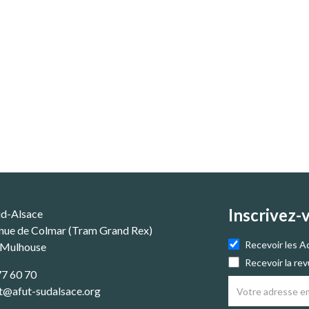
Inscrivez-
ud-Alsace
nue de Colmar (Tram Grand Rex)
Recevoir les A
 Mulhouse
Recevoir la re
77 60 70
t@afut-sudalsace.org