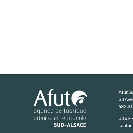
Afut S
33 Ave
68200
03 69 
contac