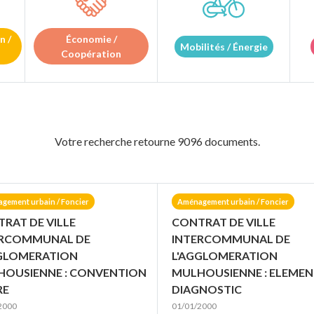
n /
Économie /
Mobilités / Énergie
Coopération
Votre recherche retourne 9096 documents.
gement urbain / Foncier
Aménagement urbain / Foncier
RAT DE VILLE
CONTRAT DE VILLE
ERCOMMUNAL DE
INTERCOMMUNAL DE
GGLOMERATION
L'AGGLOMERATION
OUSIENNE : CONVENTION
MULHOUSIENNE : ELEMEN
RE
DIAGNOSTIC
2000
01/01/2000