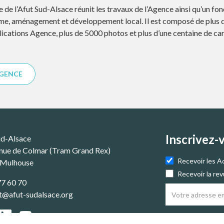
de l’Afut Sud-Alsace réunit les travaux de l’Agence ainsi qu’un f
sme, aménagement et développement local. Il est composé de plus 
ications Agence, plus de 5000 photos et plus d’une centaine de ca
AGENCE
Inscrivez-
ud-Alsace
nue de Colmar (Tram Grand Rex)
Recevoir les A
 Mulhouse
Recevoir la re
77 60 70
t@afut-sudalsace.org