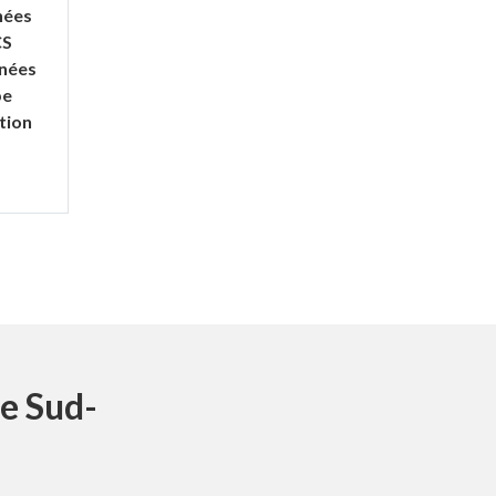
nées
CS
nnées
pe
tion
le Sud-