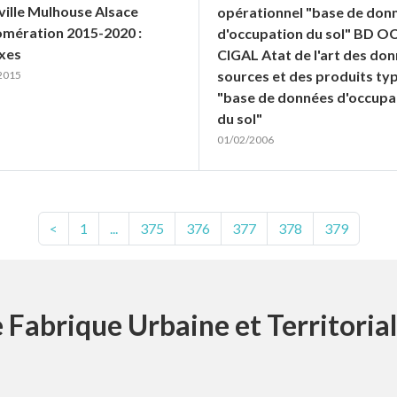
 ville Mulhouse Alsace
opérationnel "base de don
mération 2015-2020 :
d'occupation du sol" BD O
xes
CIGAL Atat de l'art des do
sources et des produits ty
2015
"base de données d'occupa
du sol"
01/02/2006
<
1
...
375
376
377
378
379
 Fabrique Urbaine et Territoria