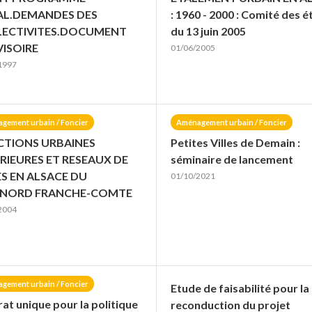
L.DEMANDES DES
: 1960 - 2000 : Comité des 
LECTIVITES.DOCUMENT
du 13 juin 2005
ISOIRE
01/06/2005
1997
gement urbain / Foncier
Aménagement urbain / Foncier
TIONS URBAINES
Petites Villes de Demain :
RIEURES ET RESEAUX DE
séminaire de lancement
ES EN ALSACE DU
01/10/2021
/NORD FRANCHE-COMTE
2004
gement urbain / Foncier
Etude de faisabilité pour la
at unique pour la politique
reconduction du projet