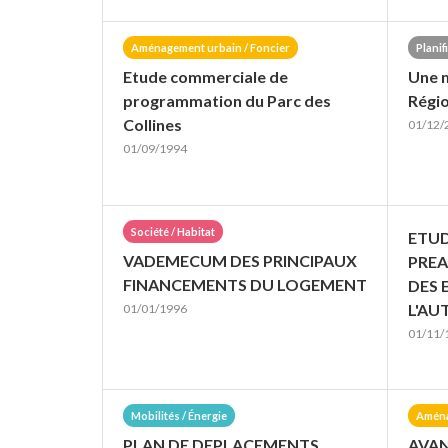
Aménagement urbain / Foncier
Planif
Etude commerciale de
Une m
programmation du Parc des
Régi
Collines
01/12/
01/09/1994
Société / Habitat
ETU
VADEMECUM DES PRINCIPAUX
PREA
FINANCEMENTS DU LOGEMENT
DES 
L'AU
01/01/1996
01/11/
Mobilités / Énergie
Aména
PLAN DE DEPLACEMENTS
AVA