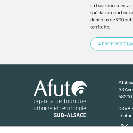
La base documentaire 
spécialisé en urbani
dont plus de 900 publ
territoire.
A PROPOS DE L'
Afut S
33 Ave
68200
03 69 
contac