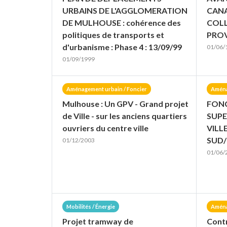
URBAINS DE L'AGGLOMERATION
CANA
DE MULHOUSE : cohérence des
COL
politiques de transports et
PROV
d'urbanisme : Phase 4 : 13/09/99
01/06/
01/09/1999
Aménagement urbain / Foncier
Aména
Mulhouse : Un GPV - Grand projet
FONC
de Ville - sur les anciens quartiers
SUPE
ouvriers du centre ville
VILL
SUD
01/12/2003
01/06/
Mobilités / Énergie
Aména
Projet tramway de
Contr