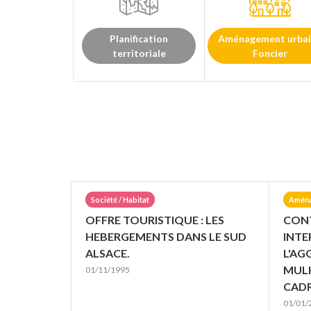
Planification
Aménagement urbai
territoriale
Foncier
Société / Habitat
Aména
OFFRE TOURISTIQUE : LES
CONT
HEBERGEMENTS DANS LE SUD
INT
ALSACE.
L'A
MULH
01/11/1995
CAD
01/01/